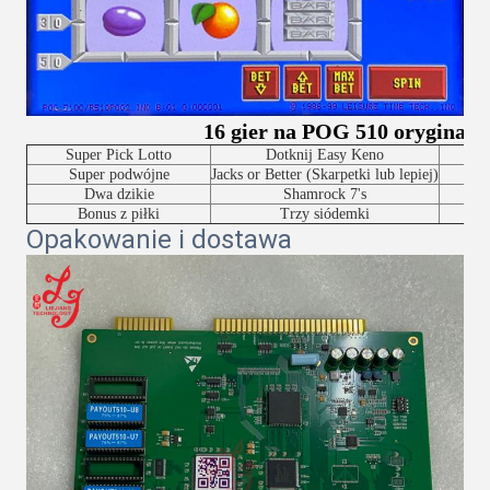
16 gier na POG 510 oryginalne
Super Pick Lotto
Dotknij Easy Keno
Super podwójne
Jacks or Better (Skarpetki lub lepiej)
S
Dwa dzikie
Shamrock 7's
Bonus z piłki
Trzy siódemki
Opakowanie i dostawa