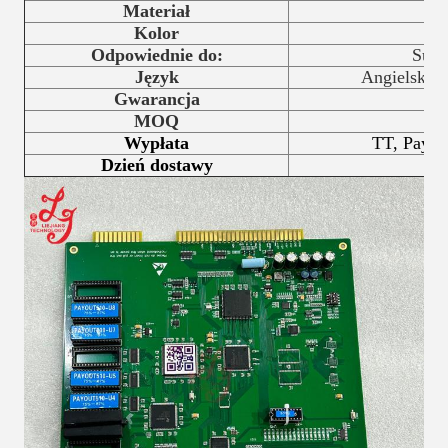
Materiał
Kolor
Odpowiednie do:
Supe
Język
Angielski/c
Gwarancja
1
MOQ
Wypłata
TT, Paypa
Dzień dostawy