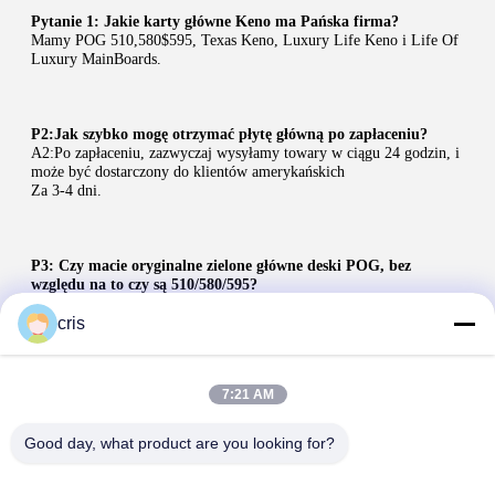
Pytanie 1: Jakie karty główne Keno ma Pańska firma?
Mamy POG 510,580$595, Texas Keno, Luxury Life Keno i Life Of 
Luxury MainBoards.
P2:Jak szybko mogę otrzymać płytę główną po zapłaceniu?
A2:Po zapłaceniu, zazwyczaj wysyłamy towary w ciągu 24 godzin, i 
może być dostarczony do klientów amerykańskich
Za 3-4 dni.
P3: Czy macie oryginalne zielone główne deski POG, bez 
względu na to czy są 510/580/595?
A3: Czasami mamy szczęście, że kupujemy chipy z rynku, a potem 
możemy wysłać klientom oryginalny oryginalny
cris
Jeśli nie zdobędziemy oryginalnych chipów, to będziemy musieli 
odzyskać ich.
7:21 AM
Mogę tylko wysyłać klientom purpurowe 510,580 lub 595 głównych 
płyt.
Good day, what product are you looking for?
P4: Co jeśli nie wiem, jak połączyć linie?