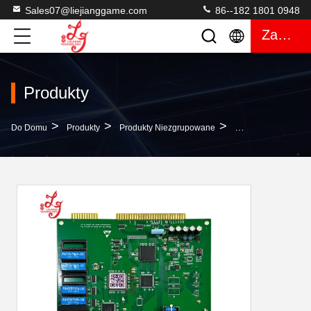
Sales07@liejianggame.com
86--182 1801 0948
Zacytować
Produkty
>
>
>
Do Domu
Produkty
Produkty Niezgrupowane
POG 72 % Wypłata 