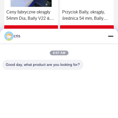
Ceny fabryczne okrągły
Przycisk Bally, okrągły,
54mm Dia, Bally V22 &
średnica 54 mm, Bally
V32 (SP-RND-Bally) Bally
V22 i V32 (SP-RND-Bally)
Button Na sprzedaż
Uzyskaj najlepszą cenę
Uzyskaj najlepszą cenę
cris
8:07 AM
Good day, what product are you looking for?
GUANGZHOU LIE JIANG ELECTRONIC
TECHNOLOGY CO., LTD.
Sales07@liejianggame.com
86--182 1801 0948
No.105, na północ od Shixin Road, Kengtou, Panyu,