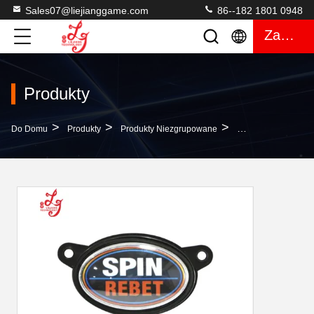
Sales07@liejianggame.com
86--182 1801 0948
Zacytować
Produkty
>
>
>
Do Domu
Produkty
Produkty Niezgrupowane
Cheap Oval Buttons