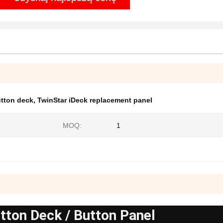
utton deck
,
TwinStar iDeck replacement panel
MOQ:
1
utton Deck / Button Panel