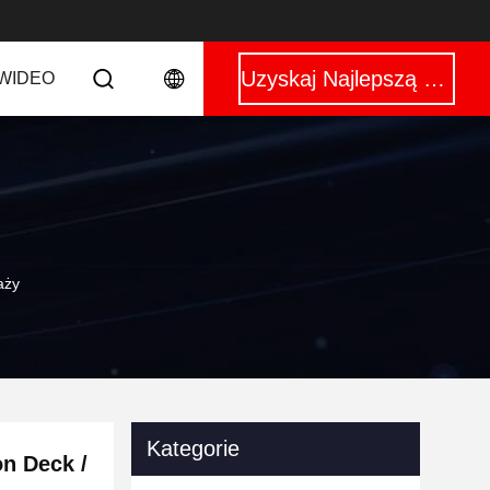
Uzyskaj Najlepszą Cenę
WIDEO
aży
Kategorie
on Deck /