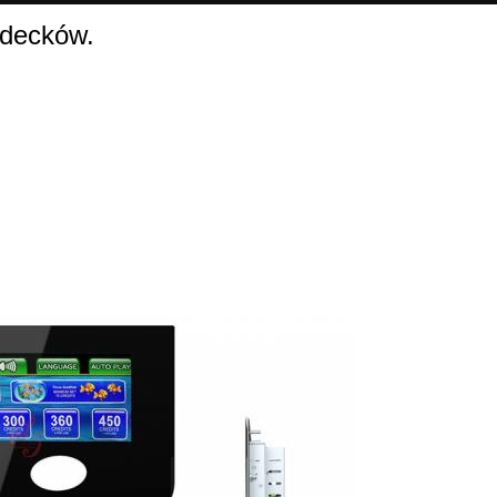
idecków.