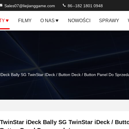
Sales07@liejianggame.com
86--182 1801 0948
TY
FILMY
O NAS
NOWOŚCI
SPRAWY
IDeck Bally SG TwinStar IDeck / Button Deck / Button Panel Do Sprzed
TwinStar iDeck Bally SG TwinStar iDeck / Butt