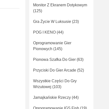
Monitor Z Ekranem Dotykowym
(125)
Gra Życie W Luksusie
(23)
POG I KENO
(44)
Oprogramowanie Gier
Pionowych
(145)
Pionowa Szafka Do Gier
(63)
Przyciski Do Gier Arcade
(52)
Wszystkie Części Do Gry
Wrzutowej
(103)
Jamajkańskie Rzeczy
(44)
Oprogramowanie IGS Fish
(19)