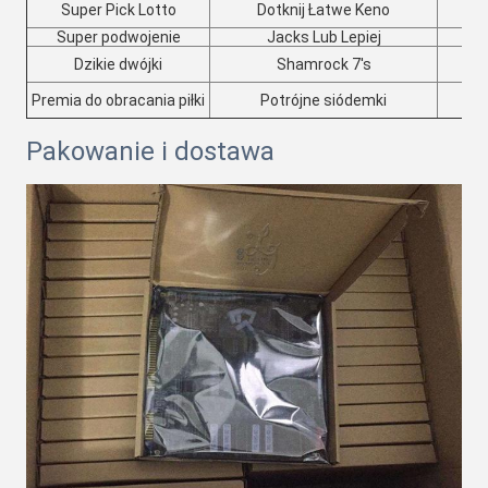
Super Pick Lotto
Dotknij Łatwe Keno
S
Super podwojenie
Jacks Lub Lepiej
S
Dzikie dwójki
Shamrock 7's
Premia do obracania piłki
Potrójne siódemki
Pakowanie i dostawa