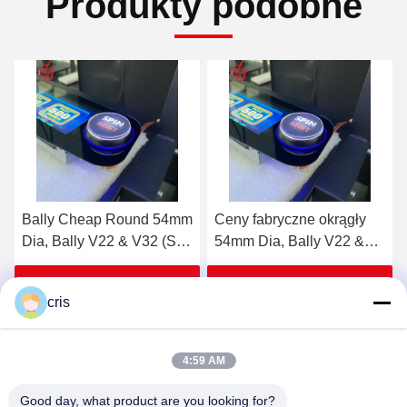
Produkty podobne
Bally Cheap Round 54mm
Ceny fabryczne okrągły
Dia, Bally V22 & V32 (SP-
54mm Dia, Bally V22 &
RND-Bally) Bally Button
V32 (SP-RND-Bally) Bally
Na sprzedaż
Button Na sprzedaż
Uzyskaj najlepszą cenę
Uzyskaj najlepszą cenę
cris
4:59 AM
Good day, what product are you looking for?