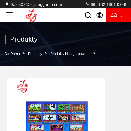
Sales07@liejianggame.com
86--182 1801 0948
Zacytować
Produkty
>
>
>
Do Domu
Produkty
Produkty Niezgrupowane
Classic POG 510 Or