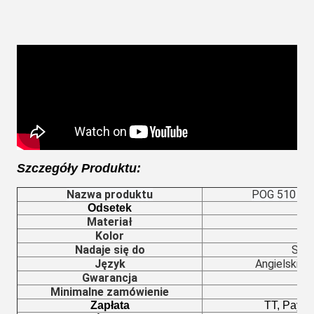
Szczegóły Produktu:
Nazwa produktu
POG 510 Oryg
Odsetek
Materiał
Kolor
Nadaje się do
Supe
Język
Angielski /
Gwarancja
1
Minimalne zamówienie
Zapłata
TT, Paypa