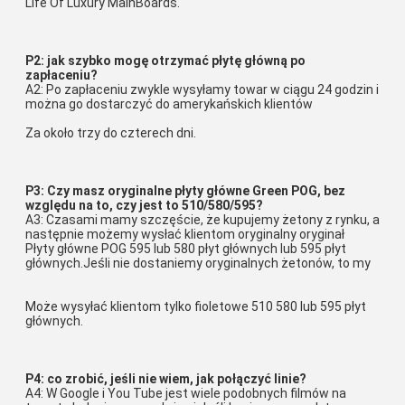
Life Of Luxury MainBoards.
P2: jak szybko mogę otrzymać płytę główną po 
zapłaceniu?
A2: Po zapłaceniu zwykle wysyłamy towar w ciągu 24 godzin i 
można go dostarczyć do amerykańskich klientów
Za około trzy do czterech dni.
P3: Czy masz oryginalne płyty główne Green POG, bez 
względu na to, czy jest to 510/580/595?
A3: Czasami mamy szczęście, że kupujemy żetony z rynku, a 
następnie możemy wysłać klientom oryginalny oryginał
Płyty główne POG 595 lub 580 płyt głównych lub 595 płyt 
głównych.Jeśli nie dostaniemy oryginalnych żetonów, to my
Może wysyłać klientom tylko fioletowe 510 580 lub 595 płyt 
głównych.
P4: co zrobić, jeśli nie wiem, jak połączyć linie?
A4: W Google i You Tube jest wiele podobnych filmów na 