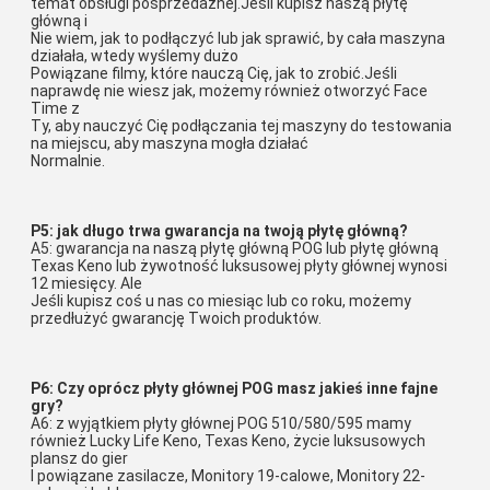
temat obsługi posprzedażnej.Jeśli kupisz naszą płytę 
główną i
Nie wiem, jak to podłączyć lub jak sprawić, by cała maszyna 
działała, wtedy wyślemy dużo
Powiązane filmy, które nauczą Cię, jak to zrobić.Jeśli 
naprawdę nie wiesz jak, możemy również otworzyć Face 
Time z
Ty, aby nauczyć Cię podłączania tej maszyny do testowania 
na miejscu, aby maszyna mogła działać
Normalnie.
P5: jak długo trwa gwarancja na twoją płytę główną?
A5: gwarancja na naszą płytę główną POG lub płytę główną 
Texas Keno lub żywotność luksusowej płyty głównej wynosi 
12 miesięcy. Ale
Jeśli kupisz coś u nas co miesiąc lub co roku, możemy 
przedłużyć gwarancję Twoich produktów.
P6: Czy oprócz płyty głównej POG masz jakieś inne fajne 
gry?
A6: z wyjątkiem płyty głównej POG 510/580/595 mamy 
również Lucky Life Keno, Texas Keno, życie luksusowych 
plansz do gier
I powiązane zasilacze, Monitory 19-calowe, Monitory 22-