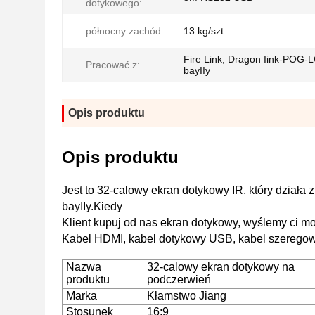
dotykowego:
północny zachód:
13 kg/szt.
Fire Link, Dragon Iink-POG-L
Pracować z:
bayIIy
Opis produktu
Opis produktu
Jest to 32-calowy ekran dotykowy IR, który działa
bayIIy.Kiedy
Klient kupuj od nas ekran dotykowy, wyślemy ci mo
Kabel HDMI, kabel dotykowy USB, kabel szeregow
Nazwa
32-calowy ekran dotykowy na
produktu
podczerwień
Marka
Kłamstwo Jiang
Stosunek
16:9