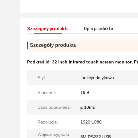
Szczegóły produktu
Opis produktu
Szczegóły produktu
Podkreślić:
32 inch infrared touch screen monitor
,
F
Styl:
funkcja dotykowa
Stosunek:
16:9
Czas odpowiedzi:
≤ 10ms
Rezolucja:
1920*1080
Wejście sygnału
3M RS232 USB