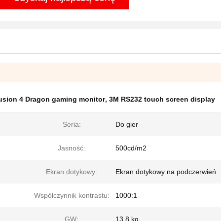
usion 4 Dragon gaming monitor
,
3M RS232 touch screen display
Seria:
Do gier
Jasność:
500cd/m2
Ekran dotykowy:
Ekran dotykowy na podczerwień
Współczynnik kontrastu:
1000:1
GW:
13,8 kg