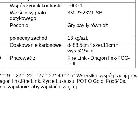
Współczynnik kontrastu
1000:1
Wejście sygnału
3M RS232 USB
dotykowego
Podanie
Gry bayIIy również
północny zachód
13 kg/szt.
Opakowanie kartonowe
dł.83.5cm * szer.11cm *
wys.52.5cm
D
Pracować z
Fire Link - Dragon Iink-POG-
LOL
"19" - 22 "- 23" - 27 "-32"-43 "-55" Wszystkie współpracują z 
 Dragon Iink.Fire Link, Życie Luksusu, POT O Gold, Fox340s,
ie zapytanie, aby zapytać o więcej.