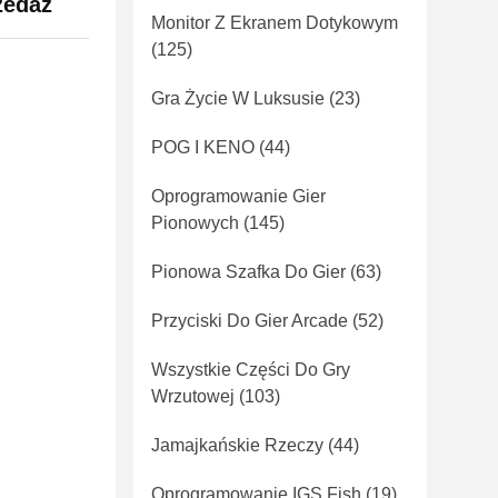
zedaż
Monitor Z Ekranem Dotykowym
(125)
Gra Życie W Luksusie
(23)
POG I KENO
(44)
Oprogramowanie Gier
Pionowych
(145)
Pionowa Szafka Do Gier
(63)
Przyciski Do Gier Arcade
(52)
Wszystkie Części Do Gry
Wrzutowej
(103)
Jamajkańskie Rzeczy
(44)
Oprogramowanie IGS Fish
(19)