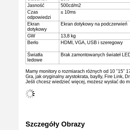
Jasność
500cd/m2
Czas
≤ 10ms
odpowiedzi
Ekran
Ekran dotykowy na podczerwień
dotykowy
GW
13,8 kg
Berło
HDMI, VGA, USB i szeregowy
Światła
Brak zamontowanych świateł LE
ledowe
Mamy monitory o rozmiarach różnych od 10 "15" 17 
Gra, jak oryginalny arystokrata, bayIIy, Fire Link,
Jeśli chcesz wiedzieć więcej, możesz wysłać do mn