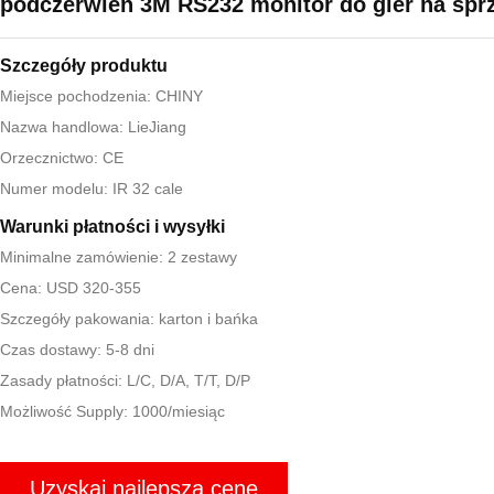
podczerwień 3M RS232 monitor do gier na spr
Szczegóły produktu
Miejsce pochodzenia: CHINY
Nazwa handlowa: LieJiang
Orzecznictwo: CE
Numer modelu: IR 32 cale
Warunki płatności i wysyłki
Minimalne zamówienie: 2 zestawy
Cena: USD 320-355
Szczegóły pakowania: karton i bańka
Czas dostawy: 5-8 dni
Zasady płatności: L/C, D/A, T/T, D/P
Możliwość Supply: 1000/miesiąc
Uzyskaj najlepszą cenę