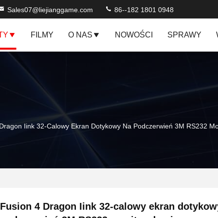
Sales07@liejianggame.com
86--182 1801 0948
TY
FILMY
O NAS
NOWOŚCI
SPRAWY
 Dragon Iink 32-Calowy Ekran Dotykowy Na Podczerwień 3M RS232 Mo
Fusion 4 Dragon Iink 32-calowy ekran dotykow