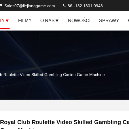
Sales07@liejianggame.com
86--182 1801 0948
TY
FILMY
O NAS
NOWOŚCI
SPRAWY
ub Roulette Video Skilled Gambling Casino Game Machine
Royal Club Roulette Video Skilled Gambling C