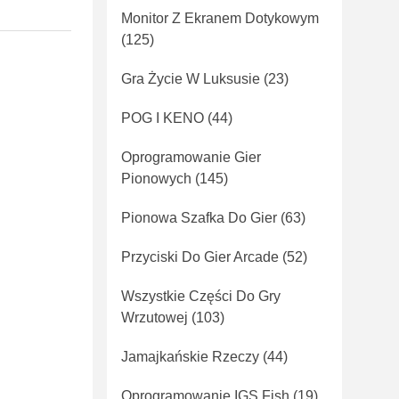
Monitor Z Ekranem Dotykowym
(125)
Gra Życie W Luksusie
(23)
POG I KENO
(44)
Oprogramowanie Gier
Pionowych
(145)
Pionowa Szafka Do Gier
(63)
Przyciski Do Gier Arcade
(52)
Wszystkie Części Do Gry
Wrzutowej
(103)
Jamajkańskie Rzeczy
(44)
Oprogramowanie IGS Fish
(19)