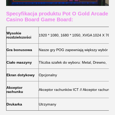
Specyfikacja produktu Pot O Gold Arcade
Casino Board Game Board:
Wysokie
1920 * 1080, 1680 * 1050, XVGA 1024 X 768.
rozdzielczości
Gra bonusowa
Nasze gry POG zapewniają większy wybór i w
Ciało maszyny
T
liczba szafek do wyboru: Metal, Drewno,
Ekran dotykowy
Opcjonalny
Akceptor
Akceptor rachunków ICT // Akceptor rachunku 
rachunku
Drukarka
Utrzymany