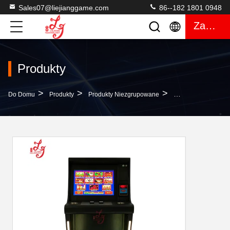
Sales07@liejianggame.com
86--182 1801 0948
Zacytować
Produkty
>
>
>
Do Domu
Produkty
Produkty Niezgrupowane
POG 510 POT O Gol