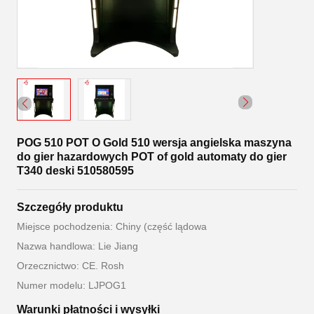
POG 510 POT O Gold 510 wersja angielska maszyna
do gier hazardowych POT of gold automaty do gier
T340 deski 510580595
Szczegóły produktu
Miejsce pochodzenia: Chiny (część lądowa
Nazwa handlowa: Lie Jiang
Orzecznictwo: CE. Rosh
Numer modelu: LJPOG1
Warunki płatności i wysyłki