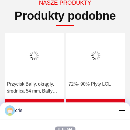
NASZE PRODUKTY
Produkty podobne
Przycisk Bally, okrągły,
72%- 90% Płyty LOL
średnica 54 mm, Bally
V22 i V32 (SP-RND-Bally)
Uzyskaj najlepszą cenę
Uzyskaj najlepszą cenę
cris
6:18 AM