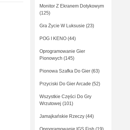
Monitor Z Ekranem Dotykowym
(125)
Gra Życie W Luksusie
(23)
POG I KENO
(44)
Oprogramowanie Gier
Pionowych
(145)
Pionowa Szafka Do Gier
(63)
Przyciski Do Gier Arcade
(52)
Wszystkie Części Do Gry
Wrzutowej
(101)
Jamajkańskie Rzeczy
(44)
Oprogramowanie IGS Fish
(19)