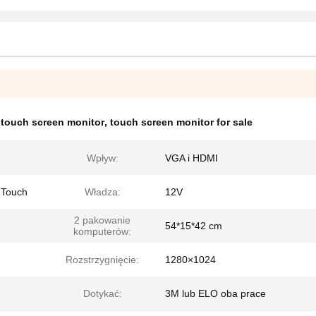
 touch screen monitor
,
touch screen monitor for sale
Wpływ:
VGA i HDMI
 Touch
Władza:
12V
2 pakowanie
54*15*42 cm
komputerów:
Rozstrzygnięcie:
1280×1024
Dotykać:
3M lub ELO oba prace