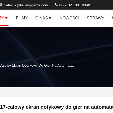
Sales07@liejianggame.com
86--182 1801 0948
TY
FILMY
O NAS
NOWOŚCI
SPRAWY
Calowy Ekran Dotykowy Do Gier Na Automatach
17-calowy ekran dotykowy do gier na automat