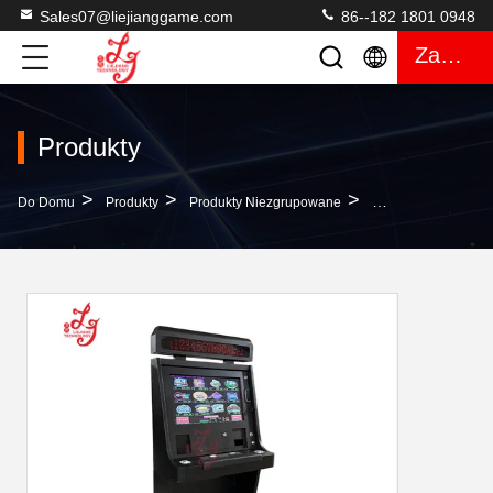
Sales07@liejianggame.com
86--182 1801 0948
Zacytować
Produkty
>
>
>
Do Domu
Produkty
Produkty Niezgrupowane
POG 595 Gra 27 Ca