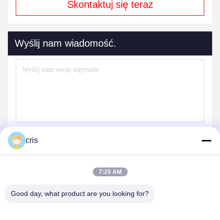
Skontaktuj się teraz
Wyślij nam wiadomość.
cris
Wyślij
7:25 AM
Good day, what product are you looking for?