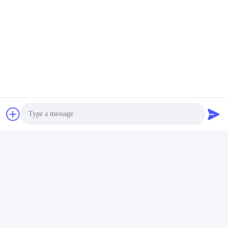
Jorku
Jorku
Uzyskaj najlepszą cenę
Uzyskaj najlepszą cenę
GUANGZHOU LIE JIANG ELECTRONIC
TECHNOLOGY CO., LTD.
Sales07@liejianggame.com
86--182 1801 0948
Photo
No.105, na północ od Shixin Road, Kengtou, Panyu,
Guangzhou, Chiny
Video Call
Audio Call