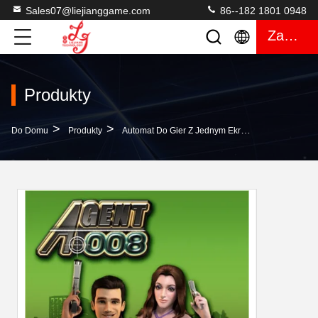
Sales07@liejianggame.com
86--182 1801 0948
Zacytować
Produkty
>
>
>
Do Domu
Produkty
Automat Do Gier Z Jednym Ekranem
IGS Agen