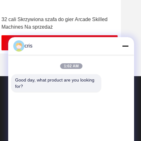
32 cali Skrzywiona szafa do gier Arcade Skilled
Pio
Machines Na sprzedaż
Lin
Uzyskaj najlepszą cenę
cris
1:02 AM
Good day, what product are you looking 
for?
SKONTAKTUJ SIĘ Z NAMI
Sales07@liejianggame.com
86--182 1801 0948
No.105, na północ od Shixin Road, Kengtou,