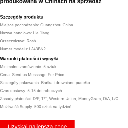
produkowana w Chinach na sprzedaż
Szczegóły produktu
Miejsce pochodzenia: Guangzhou China
Nazwa handlowa: Lie Jiang
Orzecznictwo: Rosh
Numer modelu: LJ43BN2
Warunki płatności i wysyłki
Minimalne zamówienie: 5 sztuk
Cena: Send us Messsage For Price
Szczegóły pakowania: Bańka i drewniane pudełko
Czas dostawy: 5-15 dni roboczych
Zasady płatności: D/P, T/T, Western Union, MoneyGram, D/A, L/C
Możliwość Supply: 500 sztuk na tydzień
Uzyskaj najlepszą cenę