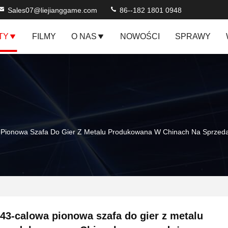
Sales07@liejianggame.com
86--182 1801 0948
TY
FILMY
O NAS
NOWOŚCI
SPRAWY
 Pionowa Szafa Do Gier Z Metalu Produkowana W Chinach Na Sprzed
43-calowa pionowa szafa do gier z metalu