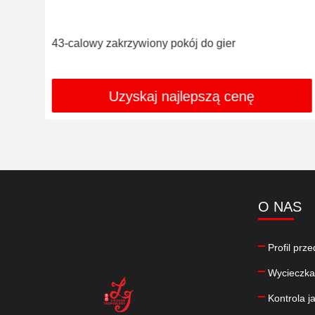
43-calowy zakrzywiony pokój do gier
Uzyskaj najlepszą cenę
O NAS
Profil prz
Wycieczka
Kontrola j