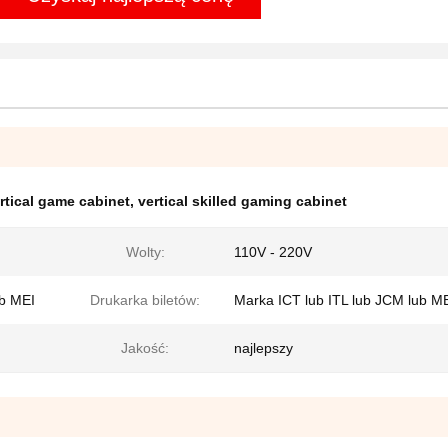
rtical game cabinet
,
vertical skilled gaming cabinet
Wolty:
110V - 220V
ub MEI
Drukarka biletów:
Marka ICT lub ITL lub JCM lub M
Jakość:
najlepszy