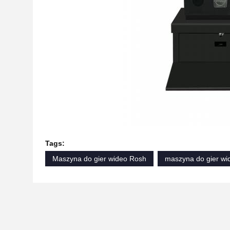
Tags:
Maszyna do gier wideo Rosh
maszyna do gier wid