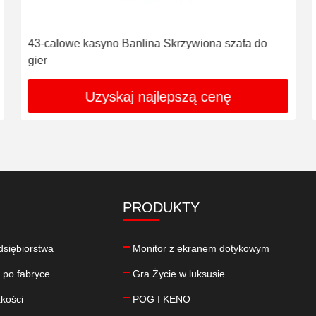
43-calowe kasyno Banlina Skrzywiona szafa do
gier
Uzyskaj najlepszą cenę
PRODUKTY
edsiębiorstwa
Monitor z ekranem dotykowym
 po fabryce
Gra Życie w luksusie
akości
POG I KENO