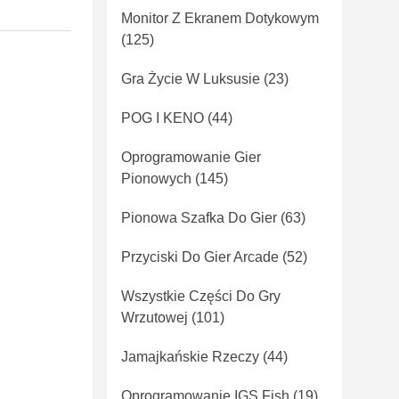
Monitor Z Ekranem Dotykowym
(125)
Gra Życie W Luksusie
(23)
POG I KENO
(44)
Oprogramowanie Gier
Pionowych
(145)
Pionowa Szafka Do Gier
(63)
Przyciski Do Gier Arcade
(52)
Wszystkie Części Do Gry
Wrzutowej
(101)
Jamajkańskie Rzeczy
(44)
Oprogramowanie IGS Fish
(19)