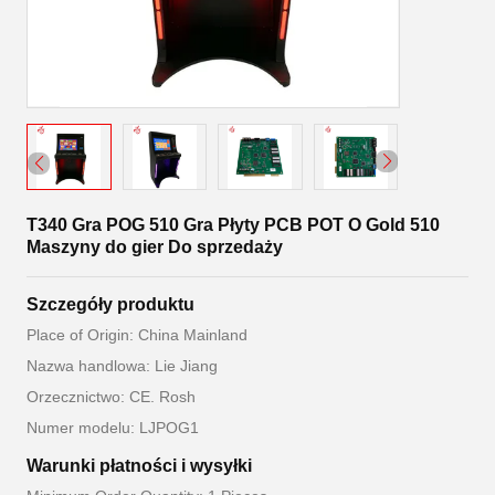
T340 Gra POG 510 Gra Płyty PCB POT O Gold 510
Maszyny do gier Do sprzedaży
Szczegóły produktu
Place of Origin: China Mainland
Nazwa handlowa: Lie Jiang
Orzecznictwo: CE. Rosh
Numer modelu: LJPOG1
Warunki płatności i wysyłki