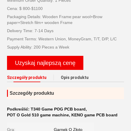
Minimum Order Quantity: 1 Pieces
Cena: $ 800-$1100
Packaging Details: Wooden Frame:pear wool+Brow
paper+Stretch film+ wooden Frame
Delivery Time: 7-14 Days
Payment Terms: Western Union, MoneyGram, T/T, D/P, L/C
Supply Ability: 200 Pieces a Week
Uzyskaj najlepszą cenę
Szczegóły produktu
Opis produktu
Szczegóły produktu
Podkreślić:
T340 Game POG PCB board
,
POT O Gold 510 game machine
,
KENO game PCB board
Gra:
Garnek O Złoto