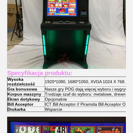
Specyfikacja produktu:
Wysoka
1920*1080, 1680*1050, XVGA 1024 X 768.
rozdzielczość
Gra bonusowa
Nasze gry POG dają więcej wyboru i wygrywaj
Korpus maszyny
T
rodzaje szaf do wyboru: metalowe, drewniane
Ekran dotykowy
Opcjonalnie
Bill Acceptor
ICT Bill Acceptor // Piramida Bill Acceptor Obie
Drukarka
Wsparcie