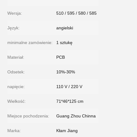
Wersja:
510 / 595 / 580 / 585
Język:
angielski
minimalne zamówienie:
1 sztukę
Materiał:
PCB
Odsetek:
10%-30%
napięcie:
110 V / 220 V
Wielkość:
71*46*125 cm
Miejsce pochodzenia:
Guang Zhou Chinna
Marka:
Kłam Jiang