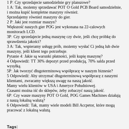
1 P: Czy sprzedajecie samodzielnie gry planszowe?
1 A: Tak, możemy sprzedawać POT O Gold PCB Board samodzielnie,
i można kupić kompletne maszyny również.
Sprzedajemy również maszyny do gier.
2 P: Jaki jest rozmiar maszyn?
Większość naszych gier POG jest wykonana na 22-calowych
monitorach LCD.
3P: Czy sprzedajecie jedną maszynę czy dwie, jeśli chcę próbkę do
sprawdzenia jakości?
3 A: Tak, wspieramy usługę prób, możemy wysłać Ci jedną lub dwie
maszyny, jeśli klient tego potrzebuje.
Pytanie 4: Jakie są warunki płatności, jeśli kupię maszynę?
4 Odpowiedź: TT 30% depozyt przed produkcją, 70% salda przed
wysyłką.
5P: Jak tworzyć długoterminową współpracę w naszym biznesie?
5 Odpowiedź: Aby utrzymać długoterminową współpracę z naszymi
klientami, zwracamy większą uwagę na naszą jakość.
Mamy wielu klientów w USA i Ameryce Południowej.
Czasami można iść do sklepów, żeby zobaczyć naszą jakość.
6P: Czy wasze maszyny POT O Gold, POG Games Machines działają
z naszą lokalną walutą?
6 Odpowiedź: Tak, mamy wiele modeli Bill Accpetor, które mogą
pracować z lokalną walutą.
Tags: