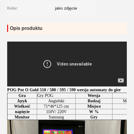
Kolor:
jako zdjęcie
Opis produktu
POG Pot O Gold 510 / 580 / 595 / 590 wersja automaty do gier
Gra
Gry POG
Wersja
Język
Angielski
Rodzaj
Maszy
Wielkość
71*46*125 cm
Miejsce
napięcie
110V/ 220V
W %
10%
Monitor
Samsung
Gry