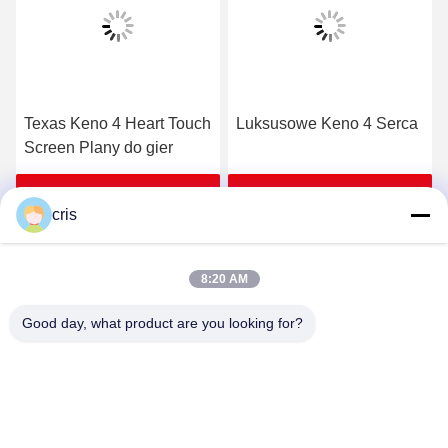
Luksusowe Keno 4 Serca
Płyty PCB do gier POG
580
Uzyskaj najlepszą cenę
Uzyskaj najlepszą cenę
cris
8:20 AM
Good day, what product are you looking for?
GUANGZHOU LIE JIANG ELECTRONIC
TECHNOLOGY CO., LTD.
Sales07@liejianggame.com