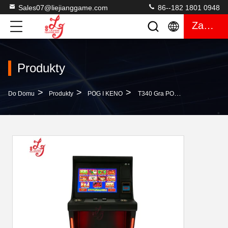
Sales07@liejianggame.com
86--182 1801 0948
Zacytować
Produkty
>
>
>
Do Domu
Produkty
POG I KENO
T340 Gra POG 510 Gra Płyty PCB POT O Gold 510 Maszyny Do Gier Do Sprzedaży