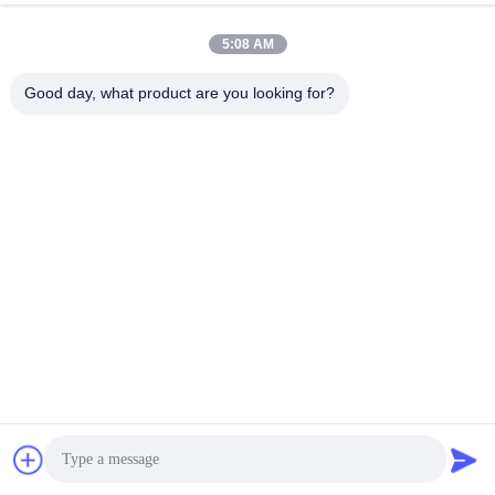
Tags:
5:08 AM
automat do gry w ruletkę
automat do ruletki
Good day, what product are you looking for?
Kontakty
Kontakty:
Mr. Mila
Tel.:
86--182 1801 0948
Skontaktuj się teraz
Wyślij nam wiadomość.