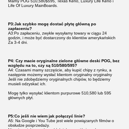
Mamy POG 510,580$595, Texas Keno, Luxury Life Keno i 
Life Of Luxury MainBoards.
P3:Jak szybko mogę dostać płytę główną po 
zapłaceniu?
A3:Po zapłaceniu, zwykle wysyłamy towary w ciągu 24 
godzin, i może być dostarczony do klientów amerykańskich
Za 3-4 dni.
P4: Czy macie oryginalne zielone główne deski POG, bez 
względu na to, czy są 510/580/595?
A4: Czasami mamy szczęście, aby kupić chipy z rynku, a 
następnie możemy wysłać klientom oryginalny oryginalny
Jeśli nie zdobędziemy oryginalnych chipów, to będziemy 
musieli odzyskać ich.
Mogę tylko wysyłać klientom purpurowe 510,580 lub 595 
głównych płyt.
P5:Co jeśli nie wiem jak połączyć linie?
A5: Na Google i You Tube jest wiele powiązanych filmów o 
obsłudze posprzedaży.