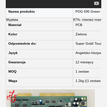
Nazwa produktu
POG 595 Green Ga
Wypłata
87%- również mamy 7
Materiał
PCB
Kolor
Zielona
Odpowiednie do:
Super Gold/ Touch 
Język
Angielsko-hiszpański
Gwarancja
12 miesięcy
MOQ
1 zestaw
Waga
1.2kg ((1 zestaw