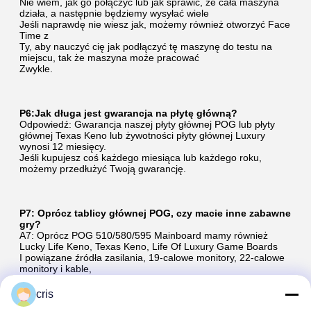
Nie wiem, jak go połączyć lub jak sprawić, że cała maszyna 
działa, a następnie będziemy wysyłać wiele
Jeśli naprawdę nie wiesz jak, możemy również otworzyć Face 
Time z
Ty, aby nauczyć cię jak podłączyć tę maszynę do testu na 
miejscu, tak że maszyna może pracować
Zwykle.
P6:Jak długa jest gwarancja na płytę główną?
Odpowiedź: Gwarancja naszej płyty głównej POG lub płyty 
głównej Texas Keno lub żywotności płyty głównej Luxury 
wynosi 12 miesięcy.
Jeśli kupujesz coś każdego miesiąca lub każdego roku, 
możemy przedłużyć Twoją gwarancję.
P7: Oprócz tablicy głównej POG, czy macie inne zabawne 
gry?
A7: Oprócz POG 510/580/595 Mainboard mamy również 
Lucky Life Keno, Texas Keno, Life Of Luxury Game Boards
I powiązane źródła zasilania, 19-calowe monitory, 22-calowe 
monitory i kable,
cris