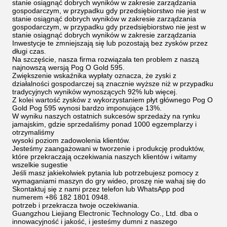
stanie osiągnąć dobrych wyników w zakresie zarządzania
gospodarczym, w przypadku gdy przedsiębiorstwo nie jest w
stanie osiągnąć dobrych wyników w zakresie zarządzania
gospodarczym, w przypadku gdy przedsiębiorstwo nie jest w
stanie osiągnąć dobrych wyników w zakresie zarządzania
Inwestycje te zmniejszają się lub pozostają bez zysków przez
długi czas.
Na szczęście, nasza firma rozwiązała ten problem z naszą
najnowszą wersją Pog O Gold 595.
Zwiększenie wskaźnika wypłaty oznacza, że zyski z
działalności gospodarczej są znacznie wyższe niż w przypadku
tradycyjnych wyników wynoszących 92% lub więcej.
Z kolei wartość zysków z wykorzystaniem płyt głównego Pog O
Gold Pog 595 wynosi bardzo imponujące 13%.
W wyniku naszych ostatnich sukcesów sprzedaży na rynku
jamajskim, gdzie sprzedaliśmy ponad 1000 egzemplarzy i
otrzymaliśmy
wysoki poziom zadowolenia klientów.
Jesteśmy zaangażowani w tworzenie i produkcję produktów,
które przekraczają oczekiwania naszych klientów i witamy
wszelkie sugestie
Jeśli masz jakiekolwiek pytania lub potrzebujesz pomocy z
wymaganiami maszyn do gry wideo, proszę nie wahaj się do
Skontaktuj się z nami przez telefon lub WhatsApp pod
numerem +86 182 1801 0948.
potrzeb i przekracza twoje oczekiwania.
Guangzhou Liejiang Electronic Technology Co., Ltd. dba o
innowacyjność i jakość, i jesteśmy dumni z naszego