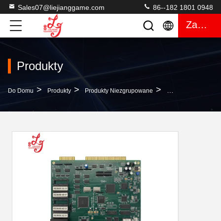
Sales07@liejianggame.com
86--182 1801 0948
Zacytować
Produkty
>
>
>
Do Domu
Produkty
Produkty Niezgrupowane
POG 595 75% 87% W