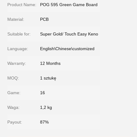
Product Name:
POG 595 Green Game Board
Material:
PCB
Suitable for:
Super Gold/ Touch Easy Keno
Language:
English\Chinese\customized
Warranty:
12 Months
MOQ:
1 sztukę
Game:
16
Waga:
1,2 kg
Payout:
87%