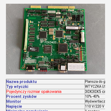
Nazwa produktu
Plansza do gry 
Typ wtyczki
WTYCZKA US
Pojedynczy rozmiar opakowania
30X30X5 cm
Procent zysków
10%-40%
Monitor
Wyświetlacz LCD
Napięcie
110 V/220 V