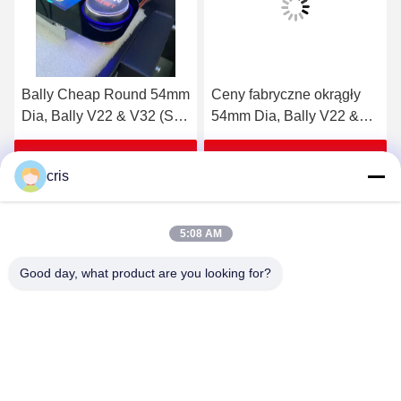
Bally Cheap Round 54mm
Ceny fabryczne okrągły
Dia, Bally V22 & V32 (SP-
54mm Dia, Bally V22 &
RND-Bally) Bally Button
V32 (SP-RND-Bally) Bally
Na sprzedaż
Button Na sprzedaż
Uzyskaj najlepszą cenę
Uzyskaj najlepszą cenę
cris
5:08 AM
Good day, what product are you looking for?
GUANGZHOU LIE JIANG ELECTRONIC
TECHNOLOGY CO., LTD.
Sales07@liejianggame.com