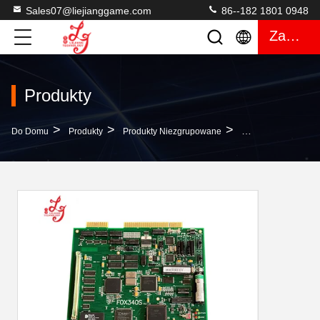
Sales07@liejianggame.com
86--182 1801 0948
Zacytować
Produkty
>
>
>
Do Domu
Produkty
Produkty Niezgrupowane
Gold Touch Fox 34