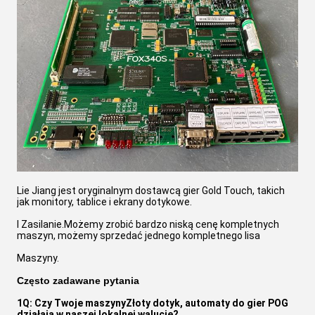
Lie Jiang jest oryginalnym dostawcą gier Gold Touch, takich 
jak monitory, tablice i ekrany dotykowe.
I Zasilanie.Możemy zrobić bardzo niską cenę kompletnych 
maszyn, możemy sprzedać jednego kompletnego lisa
Maszyny.
Często zadawane pytania
1Q: Czy Twoje maszyny
Złoty dotyk
, automaty do gier POG 
działają w naszej lokalnej walucie?