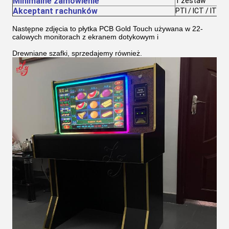
Minimalne zamówienie
1 zestaw
Akceptant rachunków
PTI / ICT / ITL
Następne zdjęcia to płytka PCB Gold Touch używana w 22-
calowych monitorach z ekranem dotykowym i
Drewniane szafki, sprzedajemy również.