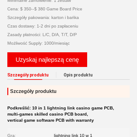
Minimalne zamówienie: 1 zestaw
Cena: $ 350--$ 380 Game Board Price
Szczegóły pakowania: karton i bańka
Czas dostawy: 1-2 dni po zapłaceniu
Zasady płatności: L/C, D/A, T/T, D/P
Możliwość Supply: 1000/miesiąc
Uzyskaj najlepszą cenę
Szczegóły produktu
Opis produktu
Szczegóły produktu
Podkreślić:
10 in 1 lightning link casino game PCB
,
multi-games skilled casino PCB board
,
vertical game software PCB with warranty
Gra:
Iightning Iink 10 w 1