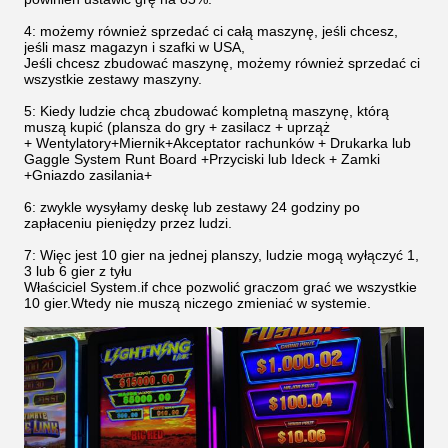
4: możemy również sprzedać ci całą maszynę, jeśli chcesz,
jeśli masz magazyn i szafki w USA,
Jeśli chcesz zbudować maszynę, możemy również sprzedać ci
wszystkie zestawy maszyny.
5: Kiedy ludzie chcą zbudować kompletną maszynę, którą
muszą kupić (plansza do gry + zasilacz + uprząż
+ Wentylatory+Miernik+Akceptator rachunków + Drukarka lub
Gaggle System Runt Board +Przyciski lub Ideck + Zamki
+Gniazdo zasilania+
6: zwykle wysyłamy deskę lub zestawy 24 godziny po
zapłaceniu pieniędzy przez ludzi.
7: Więc jest 10 gier na jednej planszy, ludzie mogą wyłączyć 1,
3 lub 6 gier z tyłu
Właściciel System.if chce pozwolić graczom grać we wszystkie
10 gier.Wtedy nie muszą niczego zmieniać w systemie.