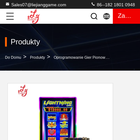
Sales07@liejianggame.com
86--182 1801 0948
Zacytować
Produkty
>
>
>
Do Domu
Produkty
Oprogramowanie Gier Pionowych
Płytki PCB