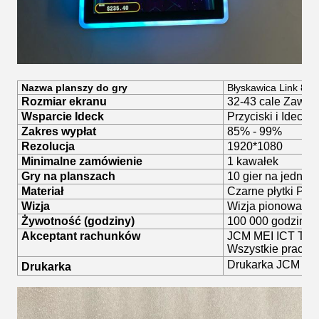
Nazwa planszy do gry
Błyskawica Link 8 w
Rozmiar ekranu
32-43 cale Zawsz
Wsparcie Ideck
Przyciski i Ideck 
Zakres wypłat
85% - 99%
Rezolucja
1920*1080
Minimalne zamówienie
1 kawałek
Gry na planszach
10 gier na jednej 
Materiał
Czarne płytki PC
Wizja
Wizja pionowa
Żywotność (godziny)
100 000 godzin
Akceptant rachunków
JCM MEI ICT TOP
Wszystkie prace
Drukarka JCM MEI
Drukarka