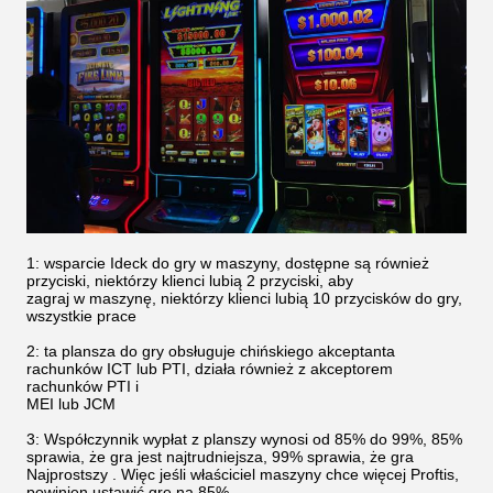
1: wsparcie Ideck do gry w maszyny, dostępne są również
przyciski, niektórzy klienci lubią 2 przyciski, aby
zagraj w maszynę, niektórzy klienci lubią 10 przycisków do gry,
wszystkie prace
2: ta plansza do gry obsługuje chińskiego akceptanta
rachunków ICT lub PTI, działa również z akceptorem
rachunków PTI i
MEI lub JCM
3: Współczynnik wypłat z planszy wynosi od 85% do 99%, 85%
sprawia, że ​​gra jest najtrudniejsza, 99% sprawia, że ​​gra
Najprostszy . Więc jeśli właściciel maszyny chce więcej Proftis,
powinien ustawić grę na 85%.