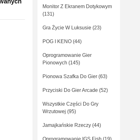
owanych
Monitor Z Ekranem Dotykowym
(131)
Gra Życie W Luksusie
(23)
POG I KENO
(44)
Oprogramowanie Gier
Pionowych
(145)
Pionowa Szafka Do Gier
(63)
Przyciski Do Gier Arcade
(52)
Wszystkie Części Do Gry
Wrzutowej
(95)
Jamajkańskie Rzeczy
(44)
Oprogramowanie IGS Fish
(19)