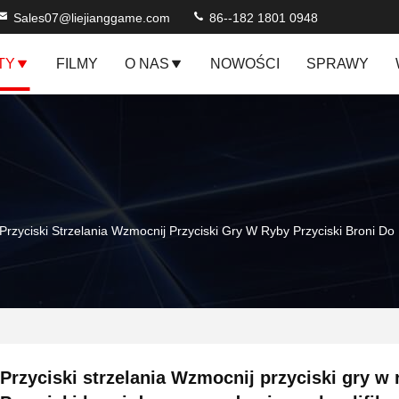
Sales07@liejianggame.com
86--182 1801 0948
TY
FILMY
O NAS
NOWOŚCI
SPRAWY
Przyciski Strzelania Wzmocnij Przyciski Gry W Ryby Przyciski Broni
Przyciski strzelania Wzmocnij przyciski gry w 