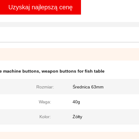
Uzyskaj najlepszą cenę
me machine buttons
,
weapon buttons for fish table
Rozmiar:
Średnica 63mm
Waga:
40g
Kolor:
Żółty