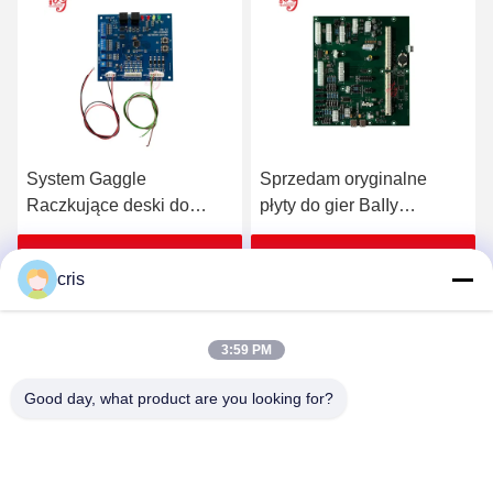
System Gaggle
Sprzedam oryginalne
Bal
Raczkujące deski do
płyty do gier BaIIy
Wa
systemu drukowania
Backplane
Bal
Mutha Goose Gaggle z
Ek
Uzyskaj najlepszą cenę
Uzyskaj najlepszą cenę
U
cris
uprzężą Automaty do gier
sp
wideo
3:59 PM
Good day, what product are you looking for?
GUANGZHOU LIE JIANG ELECTRONIC
TECHNOLOGY CO., LTD.