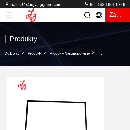
Sales07@liejianggame.com
86--182 1801 0948
Zacytować
Produkty
>
>
>
Do Domu
Produkty
Produkty Niezgrupowane
Seryjny 43-Calowy 