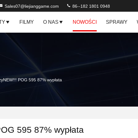
Sales07@liejianggame.com
86--182 1801 0948
TY
FILMY
O NAS
NOWOŚCI
SPRAWY
szyNEW!!! POG 595 87% wypłata
OG 595 87% wypłata