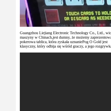
Guangzhou Liejiang Electronic Technology Co., Ltd., wio
maszyny w Chinach,
jest dumny, że możemy zaprezentowa
pokerowa tablica, która zyskała uznanie
Pog O Gold jest
klasyczny, który odbija się wśród graczy, a jego rozgrywka