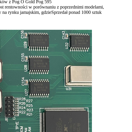
ysków z Pog O Gold Pog 595
st rentowności w porównaniu z poprzednimi modelami,
 na rynku jamajskim, gdzie
Sprzedał ponad 1000 sztuk