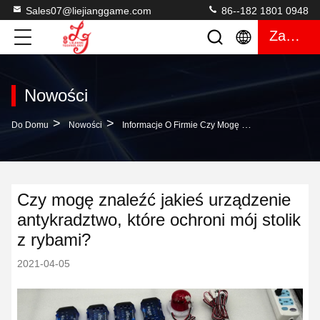
Sales07@liejianggame.com
86--182 1801 0948
Zacytować
Nowości
>
>
Do Domu
Nowości
Informacje O Firmie Czy Mogę Znaleźć Jakieś Urządzenie Antykradztwo, Które Ochroni Mój Stolik Z Rybami?
Czy mogę znaleźć jakieś urządzenie
antykradztwo, które ochroni mój stolik
z rybami?
2021-04-05