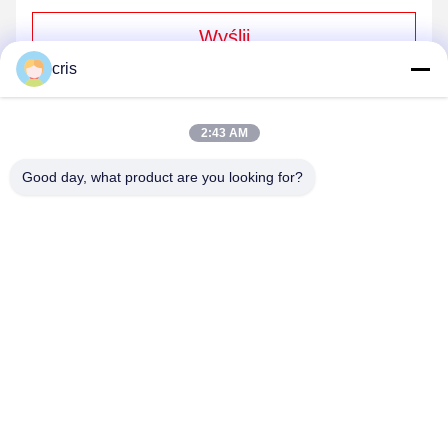
Wyślij
cris
2:43 AM
Good day, what product are you looking for?
GUANGZHOU LIE JIANG ELECTRONIC
TECHNOLOGY CO., LTD.
Sales07@liejianggame.com
86--182 1801 0948
No.105, na północ od Shixin Road, Kengtou, Panyu,
Guangzhou, Chiny